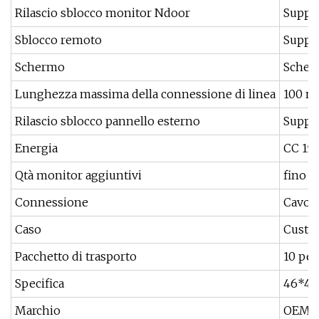
Rilascio sblocco monitor Ndoor
Suppo
Sblocco remoto
Suppo
Schermo
Scherm
Lunghezza massima della connessione di linea
100 me
Rilascio sblocco pannello esterno
Suppo
Energia
CC 15 
Qtà monitor aggiuntivi
fino a
Connessione
Cavo, C
Caso
Custod
Pacchetto di trasporto
10 pez
Specifica
46*41,
Marchio
OEM/